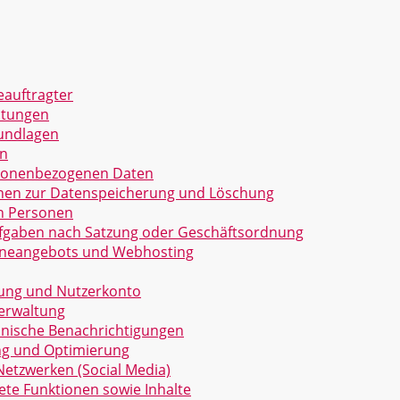
eauftragter
itungen
undlagen
n
sonenbezogenen Daten
onen zur Datenspeicherung und Löschung
en Personen
gaben nach Satzung oder Geschäftsordnung
lineangebots und Webhosting
dung und Nutzerkonto
erwaltung
onische Benachrichtigungen
ng und Optimierung
Netzwerken (Social Media)
ete Funktionen sowie Inhalte