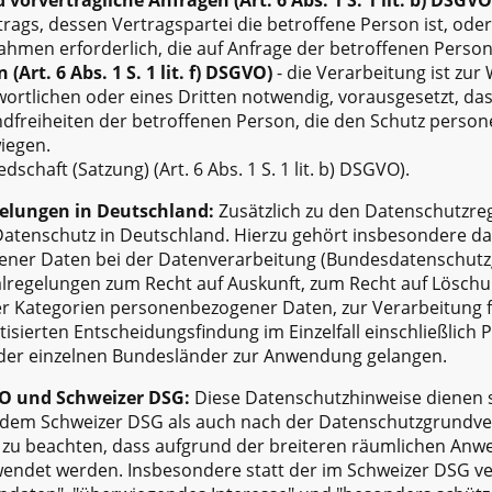
rtrags, dessen Vertragspartei die betroffene Person ist, od
hmen erforderlich, die auf Anfrage der betroffenen Person
(Art. 6 Abs. 1 S. 1 lit. f) DSGVO)
- die Verarbeitung ist zu
ortlichen oder eines Dritten notwendig, vorausgesetzt, das
freiheiten der betroffenen Person, die den Schutz perso
iegen.
dschaft (Satzung) (Art. 6 Abs. 1 S. 1 lit. b) DSGVO).
elungen in Deutschland:
Zusätzlich zu den Datenschutzr
atenschutz in Deutschland. Hierzu gehört insbesondere da
ner Daten bei der Datenverarbeitung (Bundesdatenschutz
alregelungen zum Recht auf Auskunft, zum Recht auf Lösch
r Kategorien personenbezogener Daten, zur Verarbeitung 
sierten Entscheidungsfindung im Einzelfall einschließlich P
der einzelnen Bundesländer zur Anwendung gelangen.
VO und Schweizer DSG:
Diese Datenschutzhinweise dienen 
h dem Schweizer DSG als auch nach der Datenschutzgrundv
e zu beachten, dass aufgrund der breiteren räumlichen Anw
wendet werden. Insbesondere statt der im Schweizer DSG v