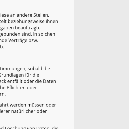
se an andere Stellen,
telt beziehungsweise ihnen
fgaben beauftragte
ngebunden sind. In solchen
nde Verträge bzw.
b.
stimmungen, sobald die
Grundlagen für die
ck entfällt oder die Daten
he Pflichten oder
rn.
wahrt werden müssen oder
erer natürlicher oder
nd Löschung von Daten, die