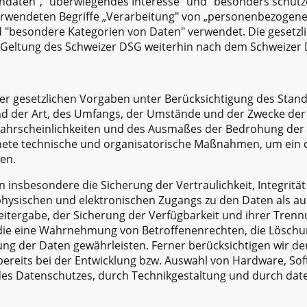
ndaten", "überwiegendes Interesse" und "besonders schüt
rwendeten Begriffe „Verarbeitung" von „personenbezogene
d "besondere Kategorien von Daten" verwendet. Die gesetzl
 Geltung des Schweizer DSG weiterhin nach dem Schweizer
er gesetzlichen Vorgaben unter Berücksichtigung des Stand
 der Art, des Umfangs, der Umstände und der Zwecke der 
swahrscheinlichkeiten und des Ausmaßes der Bedrohung der 
gnete technische und organisatorische Maßnahmen, um ein
en.
nsbesondere die Sicherung der Vertraulichkeit, Integrität
physischen und elektronischen Zugangs zu den Daten als au
Weitergabe, der Sicherung der Verfügbarkeit und ihrer Tre
, die eine Wahrnehmung von Betroffenenrechten, die Lösch
ng der Daten gewährleisten. Ferner berücksichtigen wir de
reits bei der Entwicklung bzw. Auswahl von Hardware, Sof
es Datenschutzes, durch Technikgestaltung und durch dat