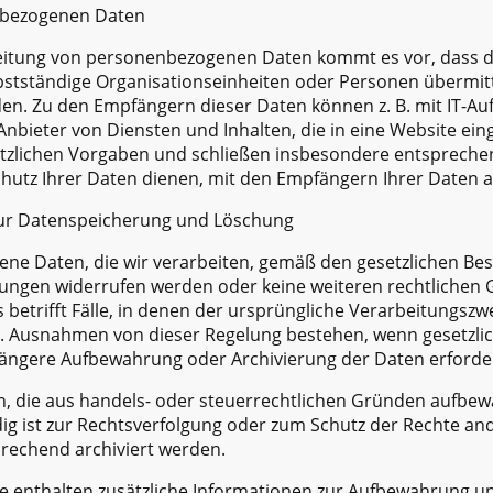
nbezogenen Daten
tung von personenbezogenen Daten kommt es vor, dass die
bstständige Organisationseinheiten oder Personen übermit
en. Zu den Empfängern dieser Daten können z. B. mit IT-Au
Anbieter von Diensten und Inhalten, die in eine Website ei
setzlichen Vorgaben und schließen insbesondere entspreche
hutz Ihrer Daten dienen, mit den Empfängern Ihrer Daten a
zur Datenspeicherung und Löschung
ne Daten, die wir verarbeiten, gemäß den gesetzlichen Be
gungen widerrufen werden oder keine weiteren rechtlichen 
betrifft Fälle, in denen der ursprüngliche Verarbeitungszwe
. Ausnahmen von dieser Regelung bestehen, wenn gesetzlic
längere Aufbewahrung oder Archivierung der Daten erforde
, die aus handels- oder steuerrechtlichen Gründen aufbe
g ist zur Rechtsverfolgung oder zum Schutz der Rechte and
prechend archiviert werden.
 enthalten zusätzliche Informationen zur Aufbewahrung u