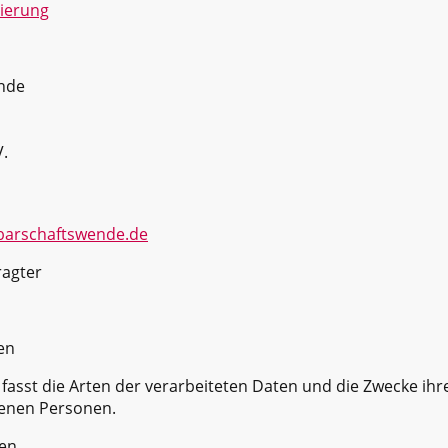
ierung
ende
V.
barschaftswende.de
ragter
en
 fasst die Arten der verarbeiteten Daten und die Zwecke i
fenen Personen.
ten